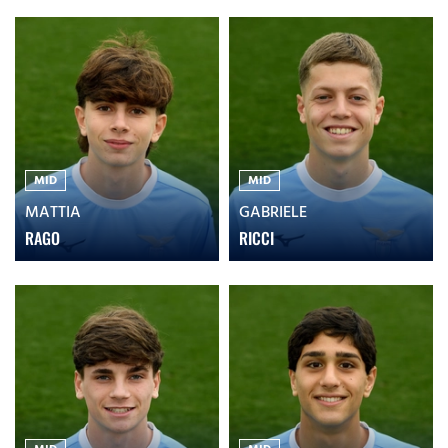
MID
MID
MATTIA
GABRIELE
RAGO
RICCI