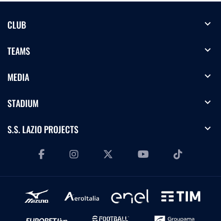
expand_more
CLUB
expand_more
TEAMS
expand_more
MEDIA
expand_more
STADIUM
expand_more
S.S. LAZIO PROJECTS