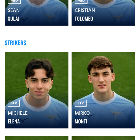
MID
MID
SEAN
CRISTIAN
SULAJ
TOLOMEO
STRIKERS
STR
STR
MICHELE
MIRKO
ELENA
MONTI