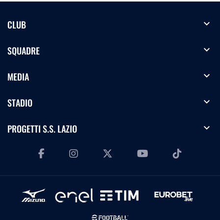
expand_more
CLUB
expand_more
SQUADRE
expand_more
MEDIA
expand_more
STADIO
expand_more
PROGETTI S.S. LAZIO