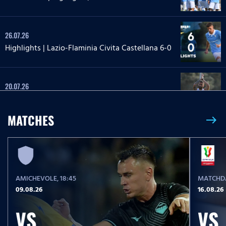
26.07.26
Highlights | Lazio-Flaminia Civita Castellana 6-0
20.07.26
Highlights | Lazio-Lazio Under 20 3-1
MATCHES
east
24.05.26
Highlights Serie A Enilive | Lazio-Pisa 2-1
AMICHEVOLE
, 18:45
MATCHDA
17.05.26
09.08.26
16.08.26
Highlights Serie A Women Athora | Fiorentina-
Lazio Women 2-1
VS
VS