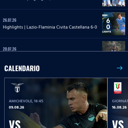
26.07.26
Highlights | Lazio-Flaminia Civita Castellana 6-0
20.07.26
Highlights | Lazio-Lazio Under 20 3-1
CALENDARIO
east
24.05.26
Highlights Serie A Enilive | Lazio-Pisa 2-1
AMICHEVOLE
, 18:45
GIORNAT
17.05.26
09.08.26
16.08.26
Highlights Serie A Women Athora | Fiorentina-
Lazio Women 2-1
VS
VS