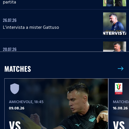
partita
26.07.26
L'intervista a mister Gattuso
20.07.26
L'intervista a mister Gattuso
MATCHES
east
23.05.26
Serie A Enilive | Lazio-Pisa, le parole post partita
AMICHEVOLE
, 18:45
MATCHDA
23.05.26
09.08.26
16.08.26
Serie A Enilive | Lazio-Pisa, la conferenza stampa
post partita
VS
VS