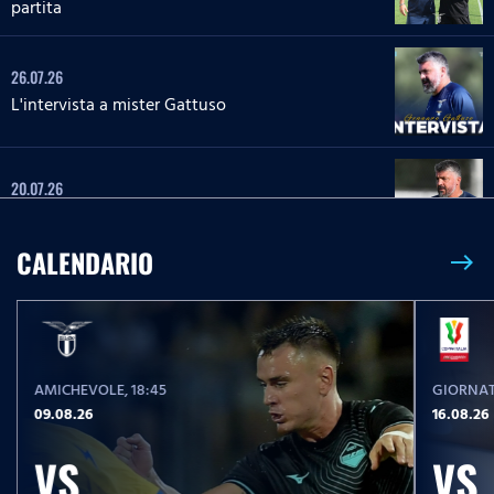
partita
26.07.26
L'intervista a mister Gattuso
20.07.26
L'intervista a mister Gattuso
CALENDARIO
east
23.05.26
Serie A Enilive | Lazio-Pisa, le parole post partita
AMICHEVOLE
, 18:45
GIORNAT
23.05.26
09.08.26
16.08.26
Serie A Enilive | Lazio-Pisa, la conferenza stampa
post partita
VS
VS