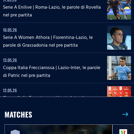
Serie A Enilive | Roma-Lazio, le parole di Rovella
nel pre partita
16.05.26
Serie A Women Athora | Fiorentina-Lazio, le
parole di Grassadonia nel pre partita
13.05.26
Coppa Italia Frecciarossa | Lazio-Inter, le parole
di Patric nel pre partita
12.05.26
Coppa Italia Frecciarossa | Lazio-Inter, la
conferenza stampa di Sarri e Zaccagni
MATCHES
east
09.05.26
Serie A Enilive | Lazio-Inter, le parole di Dele-