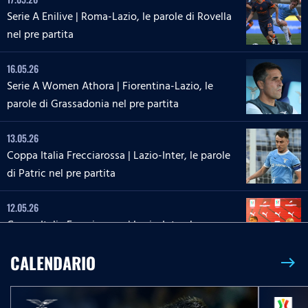
Serie A Enilive | Roma-Lazio, le parole di Rovella
nel pre partita
16.05.26
Serie A Women Athora | Fiorentina-Lazio, le
parole di Grassadonia nel pre partita
13.05.26
Coppa Italia Frecciarossa | Lazio-Inter, le parole
di Patric nel pre partita
12.05.26
Coppa Italia Frecciarossa | Lazio-Inter, la
conferenza stampa di Sarri e Zaccagni
CALENDARIO
east
09.05.26
Serie A Enilive | Lazio-Inter, le parole di Dele-