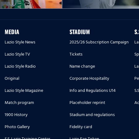
MEDIA
STADIUM
S
Lazio Style News
2025/26 Subscription Campaign
La
Lazio Style TV
Tickets
Sp
Lazio Style Radio
Name change
La
Original
Corporate Hospitality
Pe
Lazio Style Magazine
Info and Regulations U14
S.
Match program
Placeholder reprint
Ac
1900 History
Stadium and regulations
Photo Gallery
Fidelity card
S.S. Lazio Training Center
Lazio Fan Token