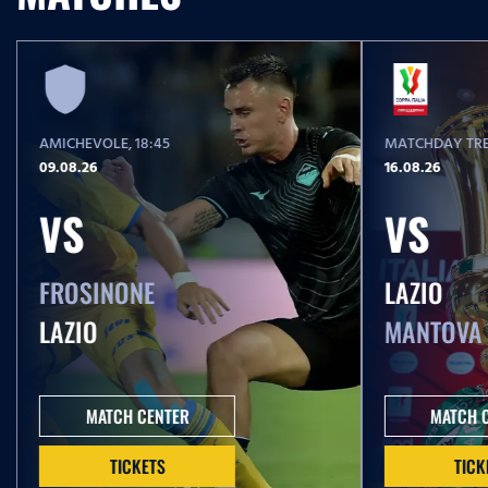
AMICHEVOLE
, 18:45
MATCHDAY TRE
09.08.26
16.08.26
VS
VS
FROSINONE
LAZIO
LAZIO
MANTOVA
MATCH CENTER
MATCH 
TICKETS
TICK