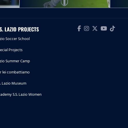
18.04.26
Serie A Enilive | Napoli-Lazio, le
dichiarazioni di Cataldi nel pre
partita
.S. LAZIO PROJECTS
13.04.26
zio Soccer School
Serie A Enilive | Fiorentina-Lazio,
ecial Projects
le dichiarazioni di Cancellieri nel
pre partita
zio Summer Camp
04.04.26
r lei combattiamo
Serie A Enilive | Lazio-Parma, le
S. Lazio Museum
dichiarazioni di Maldini nel pre
partita
ademy S.S. Lazio Women
03.04.26
Serie A Women Athora | Inter-
Lazio, le dichiarazioni di Baltrip-