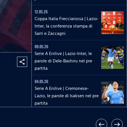
12.05.26
Coppa Italia Frecciarossa | Lazio-
Inter, la conferenza stampa di
Sarri e Zaccagni
09.05.26
Serie A Enilive | Lazio-Inter, le
parole di Dele-Bashiru nel pre
share
partita
04.05.26
Serie A Enilive | Cremonese-
Lazio, le parole di Isaksen nel pre
partita
02.05.26
Serie A Women Athora | Parma-
west
east