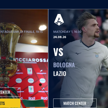
NTADUESIMI DI FINALE
, 19:15
MATCHDAY 1
, 16:30
24.08.26
VS
BOLOGNA
LAZIO
CENTER
ETS
MATCH CENTER