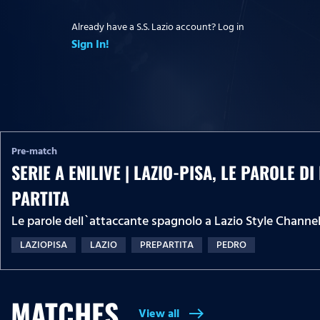
Already have a S.S. Lazio account? Log in
Sign In!
Pre-match
SERIE A ENILIVE | LAZIO-PISA, LE PAROLE D
PARTITA
Le parole dell`attaccante spagnolo a Lazio Style Channel
LAZIOPISA
LAZIO
PREPARTITA
PEDRO
MATCHES
View all
east