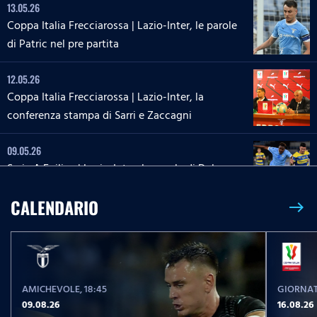
13.05.26
Coppa Italia Frecciarossa | Lazio-Inter, le parole
di Patric nel pre partita
12.05.26
Coppa Italia Frecciarossa | Lazio-Inter, la
conferenza stampa di Sarri e Zaccagni
09.05.26
Serie A Enilive | Lazio-Inter, le parole di Dele-
Bashiru nel pre partita
CALENDARIO
east
04.05.26
Serie A Enilive | Cremonese-Lazio, le parole di
Isaksen nel pre partita
AMICHEVOLE
, 18:45
GIORNAT
02.05.26
09.08.26
16.08.26
Serie A Women Athora | Parma-Lazio, le parole di