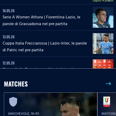
16.05.26
Serie A Women Athora | Fiorentina-Lazio, le
parole di Grassadonia nel pre partita
13.05.26
Coppa Italia Frecciarossa | Lazio-Inter, le parole
di Patric nel pre partita
12.05.26
Coppa Italia Frecciarossa | Lazio-Inter, la
conferenza stampa di Sarri e Zaccagni
MATCHES
east
09.05.26
Serie A Enilive | Lazio-Inter, le parole di Dele-
Bashiru nel pre partita
AMICHEVOLE
, 18:45
MATCHDA
04.05.26