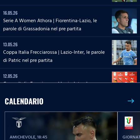
16.05.26
Serie A Women Athora | Fiorentina-Lazio, le
parole di Grassadonia nel pre partita
13.05.26
Coppa Italia Frecciarossa | Lazio-Inter, le parole
di Patric nel pre partita
12.05.26
Coppa Italia Frecciarossa | Lazio-Inter, la
conferenza stampa di Sarri e Zaccagni
CALENDARIO
east
09.05.26
Serie A Enilive | Lazio-Inter, le parole di Dele-
Bashiru nel pre partita
AMICHEVOLE
, 18:45
GIORNAT
04.05.26