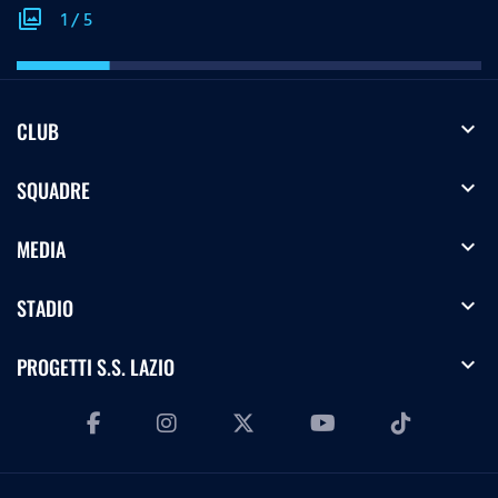
photo_library
1
/
5
expand_more
CLUB
expand_more
SQUADRE
expand_more
MEDIA
expand_more
STADIO
expand_more
PROGETTI S.S. LAZIO