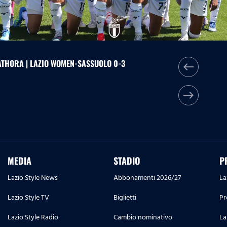
ATHORA | LAZIO WOMEN-SASSUOLO 0-3
west
east
MEDIA
STADIO
P
Lazio Style News
Abbonamenti 2026/27
La
Lazio Style TV
Biglietti
Pr
Lazio Style Radio
Cambio nominativo
La