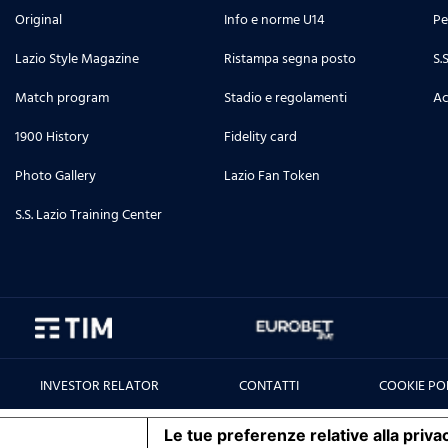
Original
Info e norme U14
Pe
Lazio Style Magazine
Ristampa segna posto
S.
Match program
Stadio e regolamenti
Ac
1900 History
Fidelity card
Photo Gallery
Lazio Fan Token
S.S. Lazio Training Center
INVESTOR RELATOR
CONTATTI
COOKIE PO
iva sulla raccolta
Le tue preferenze relative alla priva