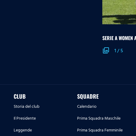
SERIE A WOMEN 
photo_library
1
/
5
CLUB
SQUADRE
Storia del club
Calendario
Il Presidente
Prima Squadra Maschile
Leggende
Prima Squadra Femminile