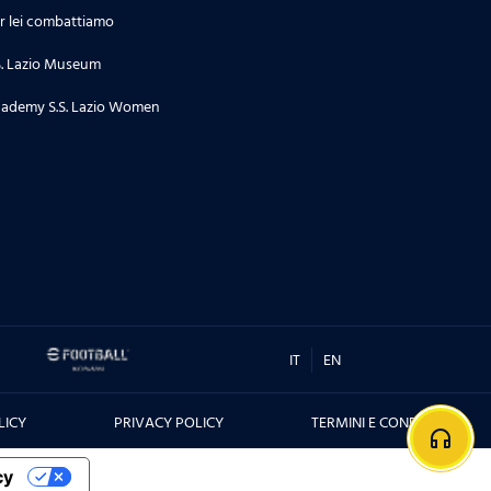
r lei combattiamo
S. Lazio Museum
ademy S.S. Lazio Women
IT
EN
LICY
PRIVACY POLICY
TERMINI E CONDIZIONI
headphones
cy