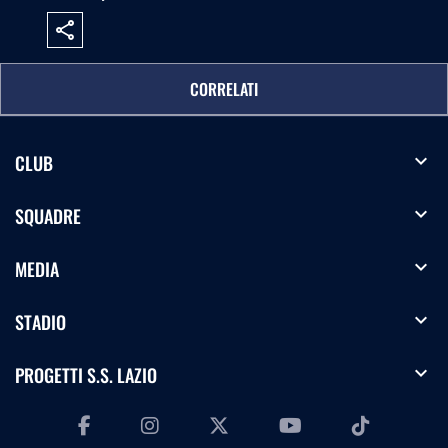
share
CORRELATI
expand_more
CLUB
expand_more
SQUADRE
expand_more
MEDIA
expand_more
STADIO
expand_more
PROGETTI S.S. LAZIO