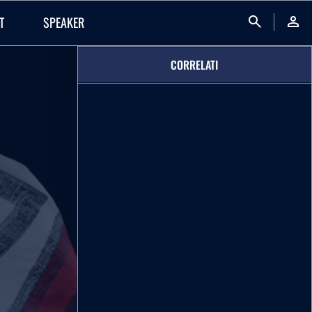
search
person
T
SPEAKER
CORRELATI