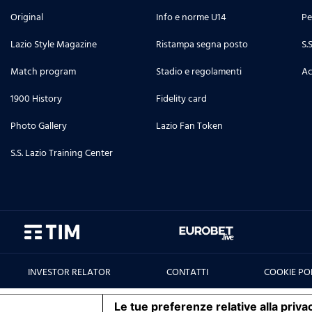
Original
Info e norme U14
Pe
Lazio Style Magazine
Ristampa segna posto
S.
Match program
Stadio e regolamenti
Ac
1900 History
Fidelity card
Photo Gallery
Lazio Fan Token
S.S. Lazio Training Center
INVESTOR RELATOR
CONTATTI
COOKIE PO
iva sulla raccolta
Le tue preferenze relative alla priva