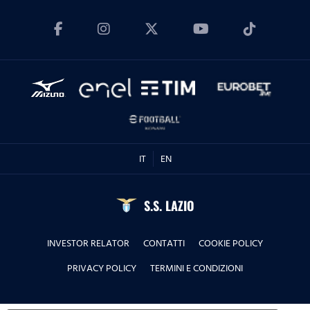
15.12.23
Con Riccardo Budoni
20.10.23
Con la Dott.ssa Sara Biondi
01.09.23
IT
EN
Con Arturo Mariani
S.S. LAZIO
23.06.23
INVESTOR RELATOR
CONTATTI
COOKIE POLICY
Con Roberto De Cosmi
PRIVACY POLICY
TERMINI E CONDIZIONI
31.05.23