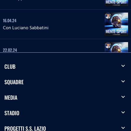
16.04.24
Con Luciano Sabbatini
22.02.24
Con Massimo Di Gregorio
expand_more
CLUB
26.01.24
expand_more
SQUADRE
Con la Dr.ssa Giorgia Tanturli
expand_more
MEDIA
20.12.23
expand_more
STADIO
Con Luca Sighinolfi
expand_more
PROGETTI S.S. LAZIO