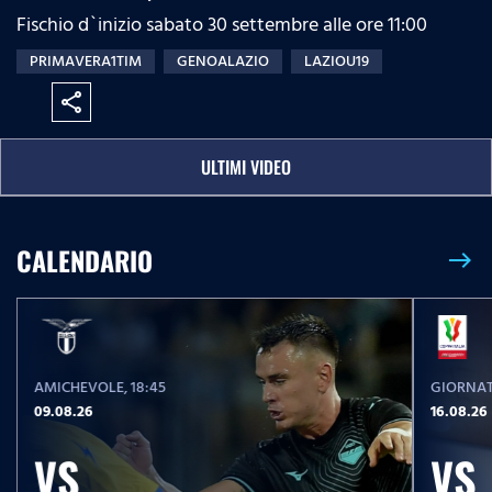
Fischio d`inizio sabato 30 settembre alle ore 11:00
PRIMAVERA1TIM
GENOALAZIO
LAZIOU19
share
ULTIMI VIDEO
CALENDARIO
east
AMICHEVOLE
, 18:45
GIORNAT
09.08.26
16.08.26
VS
VS