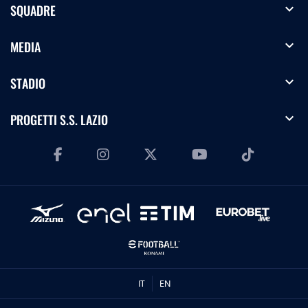
expand_more
SQUADRE
expand_more
MEDIA
expand_more
STADIO
expand_more
PROGETTI S.S. LAZIO
IT
EN