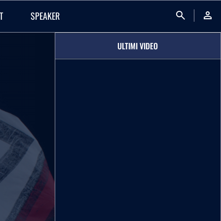
search
person
T
SPEAKER
ULTIMI VIDEO