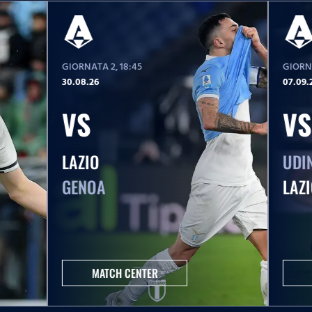
GIORNATA 2
, 18:45
GIORN
30.08.26
07.09.
VS
VS
LAZIO
UDI
GENOA
LAZ
MATCH CENTER