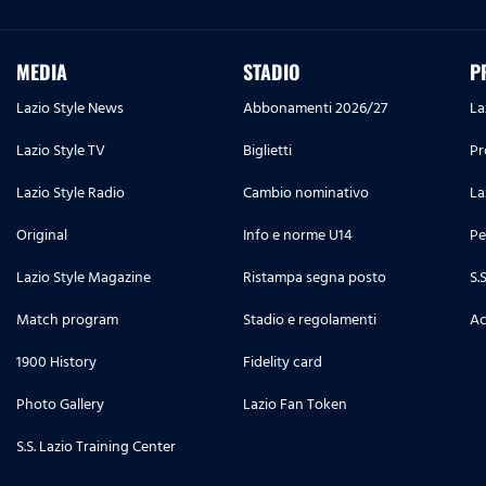
MEDIA
STADIO
P
Lazio Style News
Abbonamenti 2026/27
La
Lazio Style TV
Biglietti
Pr
Lazio Style Radio
Cambio nominativo
La
Original
Info e norme U14
Pe
Lazio Style Magazine
Ristampa segna posto
S.
Match program
Stadio e regolamenti
Ac
1900 History
Fidelity card
Photo Gallery
Lazio Fan Token
S.S. Lazio Training Center