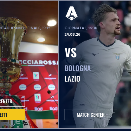
TADUESIMI DI FINALE
, 19:15
GIORNATA 1
, 16:30
24.08.26
VS
BOLOGNA
LAZIO
CENTER
ETTI
MATCH CENTER