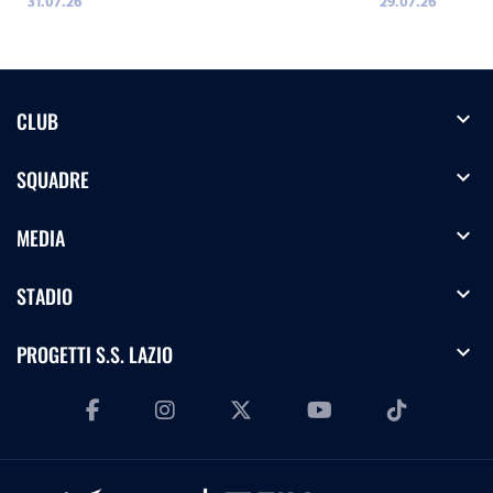
31.07.26
29.07.26
expand_more
CLUB
expand_more
SQUADRE
expand_more
MEDIA
expand_more
STADIO
expand_more
PROGETTI S.S. LAZIO