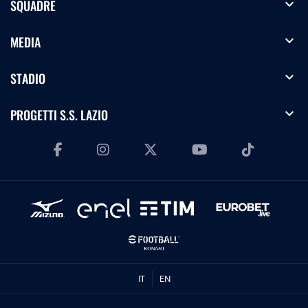
expand_more
SQUADRE
expand_more
MEDIA
expand_more
STADIO
expand_more
PROGETTI S.S. LAZIO
IT
EN