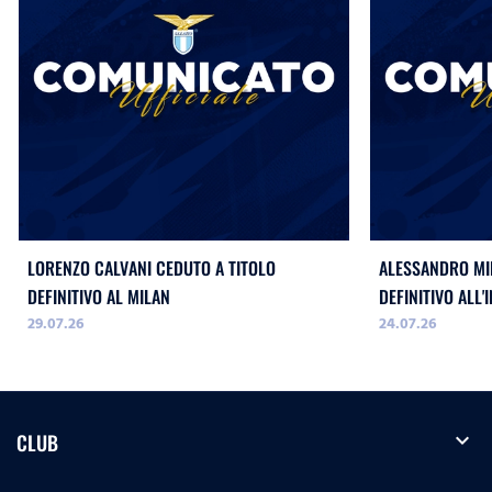
LORENZO CALVANI CEDUTO A TITOLO
ALESSANDRO MIL
DEFINITIVO AL MILAN
DEFINITIVO ALL'
29.07.26
24.07.26
expand_more
CLUB