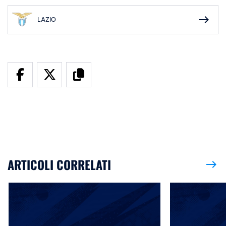
east
LAZIO
ARTICOLI CORRELATI
east