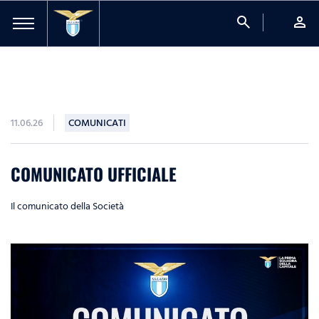
search
person
11.06.26
COMUNICATI
COMUNICATO UFFICIALE
Il comunicato della Società