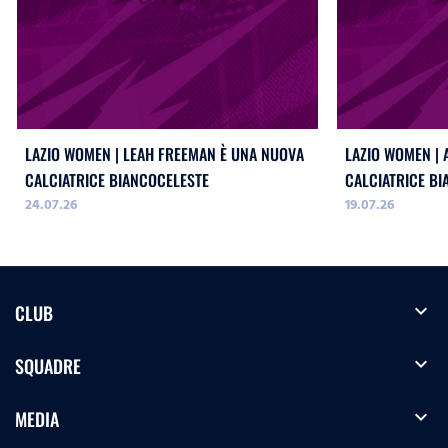
LAZIO WOMEN | LEAH FREEMAN È UNA NUOVA
LAZIO WOMEN |
CALCIATRICE BIANCOCELESTE
CALCIATRICE B
24.07.26
19.07.26
expand_more
CLUB
expand_more
SQUADRE
expand_more
MEDIA