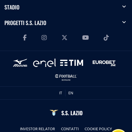
expand_more
STADIO
expand_more
PROGETTI S.S. LAZIO
IT
EN
S.S. LAZIO
INVESTOR RELATOR
CONTATTI
COOKIE POLICY