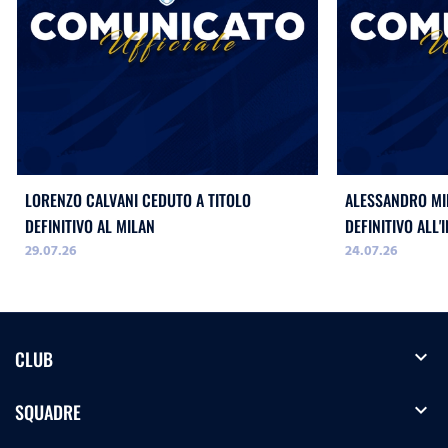
LORENZO CALVANI CEDUTO A TITOLO
ALESSANDRO MIL
DEFINITIVO AL MILAN
DEFINITIVO ALL'
29.07.26
24.07.26
expand_more
CLUB
expand_more
SQUADRE