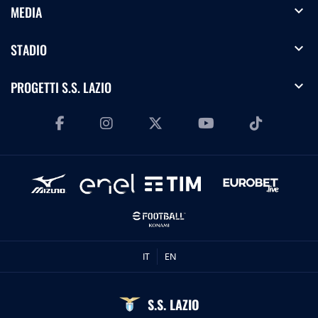
expand_more
MEDIA
expand_more
STADIO
expand_more
PROGETTI S.S. LAZIO
IT
EN
S.S. LAZIO