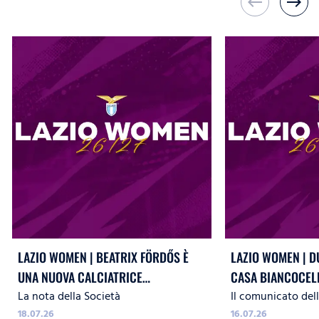
west
east
LAZIO WOMEN | BEATRIX FÖRDŐS È
LAZIO WOMEN | D
UNA NUOVA CALCIATRICE
CASA BIANCOCEL
La nota della Società
Il comunicato del
BIANCOCELESTE
18.07.26
16.07.26