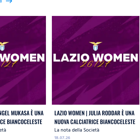
i
east
NGEL MUKASA È UNA
LAZIO WOMEN | JULIA RODDAR È UNA
ICE BIANCOCELESTE
NUOVA CALCIATRICE BIANCOCELESTE
età
La nota della Società
18.07.26