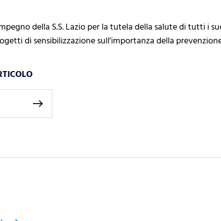
mpegno della S.S. Lazio per la tutela della salute di tutti i s
progetti di sensibilizzazione sull’importanza della prevenzione
RTICOLO
east