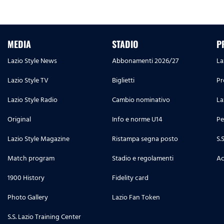
MEDIA
STADIO
P
Lazio Style News
Abbonamenti 2026/27
La
Lazio Style TV
Biglietti
Pr
Lazio Style Radio
Cambio nominativo
La
Original
Info e norme U14
Pe
Lazio Style Magazine
Ristampa segna posto
S.
Match program
Stadio e regolamenti
Ac
1900 History
Fidelity card
Photo Gallery
Lazio Fan Token
S.S. Lazio Training Center