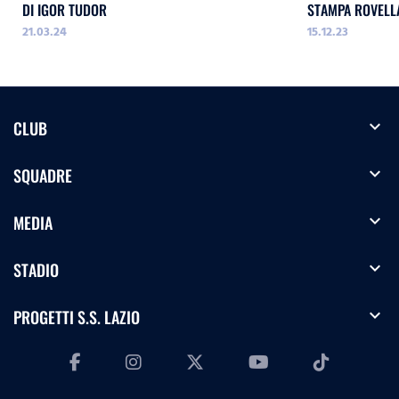
DI IGOR TUDOR
STAMPA ROVELL
21.03.24
15.12.23
expand_more
CLUB
expand_more
SQUADRE
expand_more
MEDIA
expand_more
STADIO
expand_more
PROGETTI S.S. LAZIO