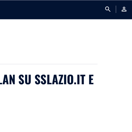
search
person
AN SU SSLAZIO.IT E