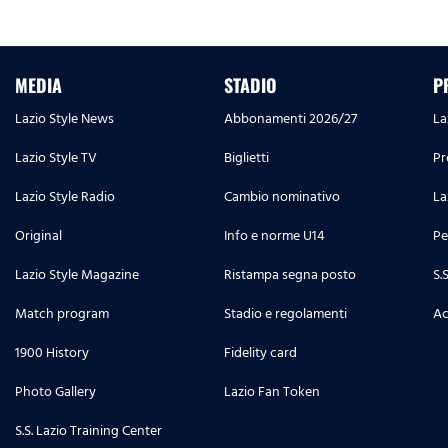
MEDIA
STADIO
P
Lazio Style News
Abbonamenti 2026/27
La
Lazio Style TV
Biglietti
Pr
Lazio Style Radio
Cambio nominativo
La
Original
Info e norme U14
Pe
Lazio Style Magazine
Ristampa segna posto
S.
Match program
Stadio e regolamenti
Ac
1900 History
Fidelity card
Photo Gallery
Lazio Fan Token
S.S. Lazio Training Center