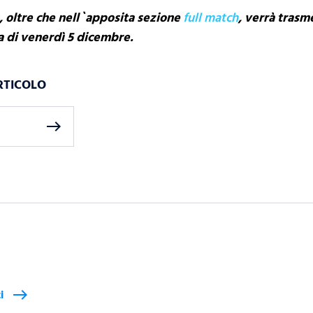
n, oltre che nell`apposita sezione
full match
, verrà trasme
 di venerdì 5 dicembre.
RTICOLO
east
i
east