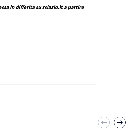
ssa in differita su sslazio.it a partire
west
east