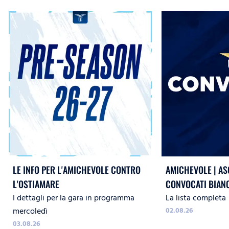
LE INFO PER L'AMICHEVOLE CONTRO
AMICHEVOLE | ASC
L'OSTIAMARE
CONVOCATI BIAN
I dettagli per la gara in programma
La lista completa
mercoledì
02.08.26
03.08.26