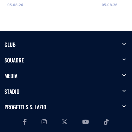
05.08.26
05.08.26
expand_more
CLUB
expand_more
SQUADRE
expand_more
MEDIA
expand_more
STADIO
expand_more
PROGETTI S.S. LAZIO