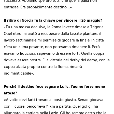
successo. Abbiamo sperato tutti che quella palla non
entrasse. Era probabilmente destino…».
Il ritiro di Norcia fu la chiave per vincere il 26 maggio?
«Fu una mossa decisiva, la Roma invece rimase a Trigoria.
Quel ritiro mi aiutò a recuperare dalla fascite plantare, il
lavoro settimanale mi permise di giocare la finale. In città
c’era un clima pesante, non potevamo rimanere lì. Però
eravamo fiduciosi, sapevamo di essere forti. Quella coppa
doveva essere nostra. E la vittoria nel derby dei derby, con la
coppa alzata proprio contro la Roma, rimarrà
indimenticabile».
Perché il destino fece segnare Lulic, l’uomo forse meno
atteso?
«A volte devi farti trovare al posto giusto, Senad giocava
con il cuore, percorreva 11 km a partita. Quel gol gli ha
allungato la carriera nella Lazio. Gli ho sempre detto che la