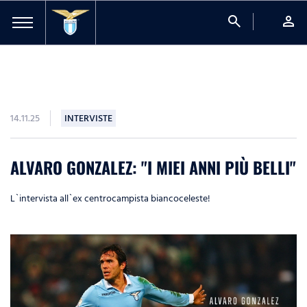
search
person
14.11.25
INTERVISTE
ALVARO GONZALEZ: "I MIEI ANNI PIÙ BELLI"
L`intervista all`ex centrocampista biancoceleste!