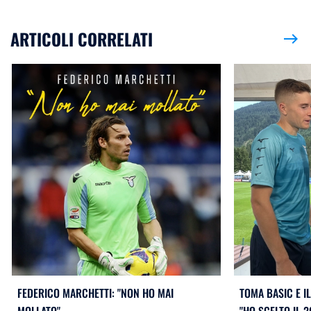
ARTICOLI CORRELATI
east
FEDERICO MARCHETTI: "NON HO MAI
TOMA BASIC E I