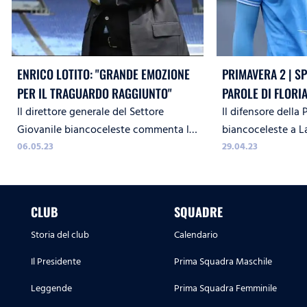
ENRICO LOTITO: "GRANDE EMOZIONE
PRIMAVERA 2 | SP
PER IL TRAGUARDO RAGGIUNTO"
PAROLE DI FLORI
Il direttore generale del Settore
Il difensore della
PARTITA
Giovanile biancoceleste commenta la
biancoceleste a L
promozione in Primavera 1
06.05.23
29.04.23
CLUB
SQUADRE
Storia del club
Calendario
Il Presidente
Prima Squadra Maschile
Leggende
Prima Squadra Femminile