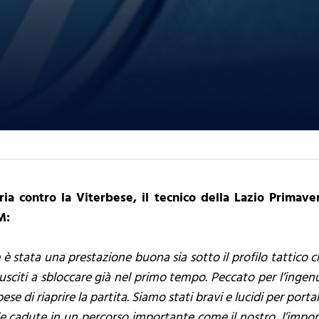
ia contro la Viterbese, il tecnico della Lazio Primav
M:
 è stata una prestazione buona sia sotto il profilo tattico c
sciti a sbloccare già nel primo tempo. Peccato per l’ingenuit
e di riaprire la partita. Siamo stati bravi e lucidi per portare
e cadute in un percorso importante come il nostro, l’import