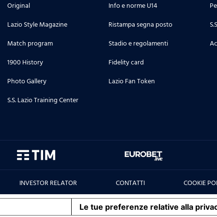
Original
Info e norme U14
Pe
Lazio Style Magazine
Ristampa segna posto
S.
Match program
Stadio e regolamenti
Ac
1900 History
Fidelity card
Photo Gallery
Lazio Fan Token
S.S. Lazio Training Center
INVESTOR RELATOR
CONTATTI
COOKIE PO
iva sulla raccolta
Le tue preferenze relative alla priva