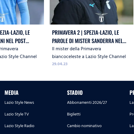
EZIA-LAZIO, LE
PRIMAVERA 2 | SPEZIA-LAZIO, LE
ANI NEL POST
PAROLE DI MISTER SANDERRA NEL
 Primavera
Il mister della Primavera
POST PARTITA
azio Style Channel
biancoceleste a Lazio Style Channel
29.04.23
MEDIA
STADIO
P
Lazio Style News
Abbonamenti 2026/27
La
Lazio Style TV
Biglietti
Pr
Lazio Style Radio
Cambio nominativo
La