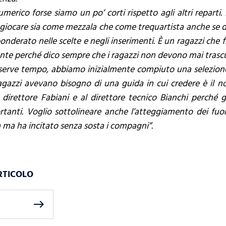
merico forse siamo un po’ corti rispetto agli altri reparti
giocare sia come mezzala che come trequartista anche se dev
onderato nelle scelte e negli inserimenti. È un ragazzi che f
nte perché dico sempre che i ragazzi non devono mai trascu
 serve tempo, abbiamo inizialmente compiuto una selezione
I ragazzi avevano bisogno di una guida in cui credere è il 
 direttore Fabiani e al direttore tecnico Bianchi perché 
tanti. Voglio sottolineare anche l’atteggiamento dei fuo
a ma ha incitato senza sosta i compagni”.
RTICOLO
east