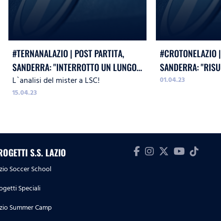
#TERNANALAZIO | POST PARTITA,
#CROTONELAZIO |
SANDERRA: "INTERROTTO UN LUNGO
SANDERRA: "RIS
L`analisi del mister a LSC!
01.04.23
TREND, ORA IMPORTANTE REAGIRE"
MA DOBBIAMO AC
15.04.23
ROGETTI S.S. LAZIO
zio Soccer School
ogetti Speciali
zio Summer Camp