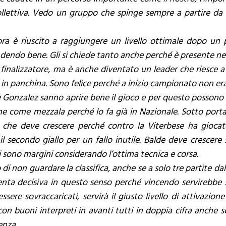
llettiva. Vedo un gruppo che spinge sempre a partire da 
ra è riuscito a raggiungere un livello ottimale dopo un 
endo bene. Gli si chiede tanto anche perché è presente nel
inalizzatore, ma è anche diventato un leader che riesce a t
n panchina. Sono felice perché a inizio campionato non era
 Gonzalez sanno aprire bene il gioco e per questo possono g
e come mezzala perché lo fa già in Nazionale. Sotto por
o che deve crescere perché contro la Viterbese ha gioca
l secondo giallo per un fallo inutile. Balde deve crescere 
 sono margini considerando l’ottima tecnica e corsa.
 non guardare la classifica, anche se a solo tre partite dal
enta decisiva in questo senso perché vincendo servirebbe so
ere sovraccaricati, servirà il giusto livello di attivazion
n buoni interpreti in avanti tutti in doppia cifra anche 
enza.