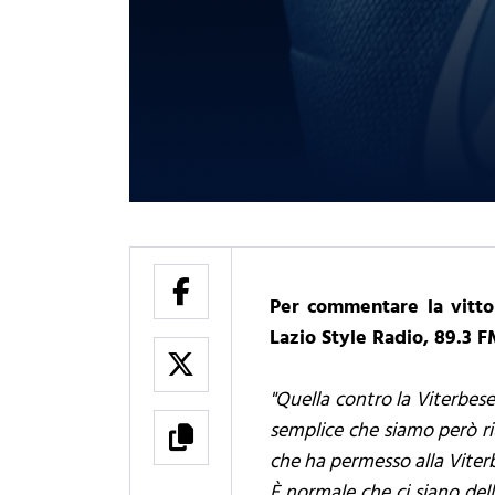
Per commentare la vittor
Lazio Style Radio, 89.3 F
"Quella contro la Viterbese
semplice che siamo però riu
che ha permesso alla Viterbes
È normale che ci siano dell