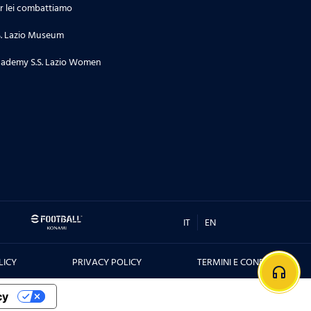
r lei combattiamo
S. Lazio Museum
ademy S.S. Lazio Women
IT
EN
LICY
PRIVACY POLICY
TERMINI E CONDIZIONI
headphones
cy