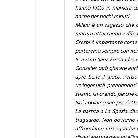
hanno fatto in maniera co
anche per pochi minuti.
Milani è un ragazzo che o
maturo attaccando e difend
Crespi è importante come f
porteremo sempre con noi i
In avanti Sana Fernandes e
Gonzalez può giocare anch
apre bene il gioco. Pens
un’ingenuità prendendosi i
stiamo lavorando perché ci
Noi abbiamo sempre detto di
La partita a La Spezia div
traguardo. Non dovremo ess
affrontiamo una squadra co
disputare una gara intellig