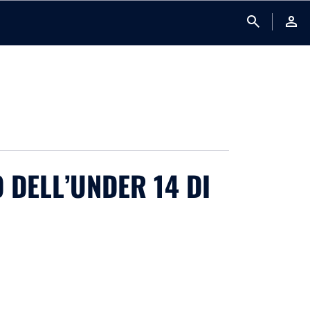
search
person
 DELL’UNDER 14 DI