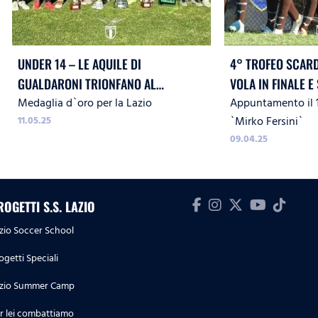
UNDER 14 – LE AQUILE DI
4° TROFEO SCARD
GUALDARONI TRIONFANO AL
VOLA IN FINALE E
Medaglia d`oro per la Lazio
Appuntamento il 16
MEMORIAL ‘CARLO ZECCHINI’
11.05.25
`Mirko Fersini`
09.04.25
ROGETTI S.S. LAZIO
zio Soccer School
ogetti Speciali
zio Summer Camp
r lei combattiamo