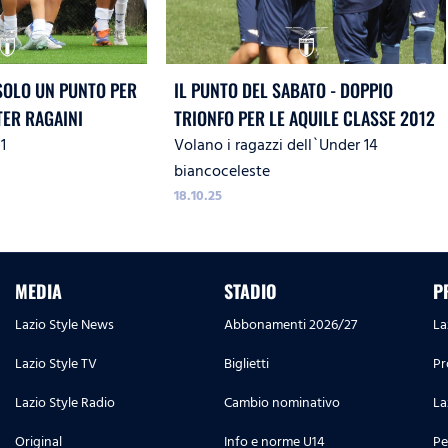
 SOLO UN PUNTO PER
IL PUNTO DEL SABATO - DOPPIO
TER RAGAINI
TRIONFO PER LE AQUILE CLASSE 2012
1
Volano i ragazzi dell`Under 14
biancoceleste
18.10.25
MEDIA
STADIO
P
Lazio Style News
Abbonamenti 2026/27
La
Lazio Style TV
Biglietti
Pr
Lazio Style Radio
Cambio nominativo
La
Original
Info e norme U14
Pe