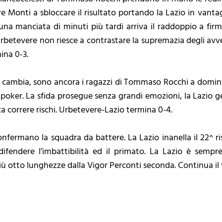
sore Monti a sbloccare il risultato portando la Lazio in vant
una manciata di minuti più tardi arriva il raddoppio a firma 
L’Urbetevere non riesce a contrastare la supremazia degli avve
ina 0-3.
n cambia, sono ancora i ragazzi di Tommaso Rocchi a domina
il poker. La sfida prosegue senza grandi emozioni, la Lazio ge
enza correre rischi. Urbetevere-Lazio termina 0-4.
confermano la squadra da battere. La Lazio inanella il 22^ ri
difendere l’imbattibilità ed il primato. La Lazio è sem
più otto lunghezze dalla Vigor Perconti seconda. Continua il