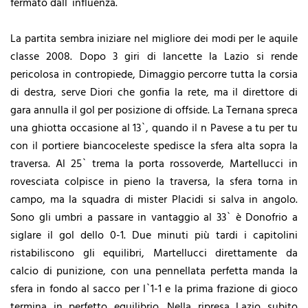
fermato dall`influenza.
La partita sembra iniziare nel migliore dei modi per le aquile
classe 2008. Dopo 3 giri di lancette la Lazio si rende
pericolosa in contropiede, Dimaggio percorre tutta la corsia
di destra, serve Diori che gonfia la rete, ma il direttore di
gara annulla il gol per posizione di offside. La Ternana spreca
una ghiotta occasione al 13`, quando il n Pavese a tu per tu
con il portiere biancoceleste spedisce la sfera alta sopra la
traversa. Al 25` trema la porta rossoverde, Martellucci in
rovesciata colpisce in pieno la traversa, la sfera torna in
campo, ma la squadra di mister Placidi si salva in angolo.
Sono gli umbri a passare in vantaggio al 33` è Donofrio a
siglare il gol dello 0-1. Due minuti più tardi i capitolini
ristabiliscono gli equilibri, Martellucci direttamente da
calcio di punizione, con una pennellata perfetta manda la
sfera in fondo al sacco per l`1-1 e la prima frazione di gioco
termina in perfetto equilibrio. Nella ripresa Lazio subito