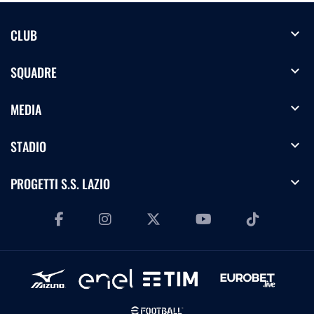
expand_more
CLUB
expand_more
SQUADRE
expand_more
MEDIA
expand_more
STADIO
expand_more
PROGETTI S.S. LAZIO