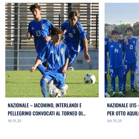
NAZIONALE – IACOMINO, INTERLANDI E
NAZIONALE U15 
PELLEGRINO CONVOCATI AL TORNEO DI
PER OTTO AQUI
19.11.25
06.11.25
NATALE