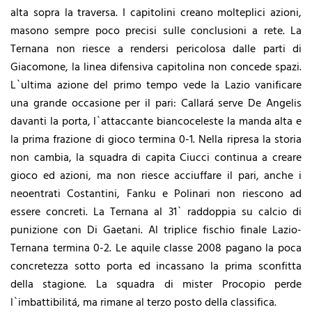
alta sopra la traversa. I capitolini creano molteplici azioni,
masono sempre poco precisi sulle conclusioni a rete. La
Ternana non riesce a rendersi pericolosa dalle parti di
Giacomone, la linea difensiva capitolina non concede spazi.
L`ultima azione del primo tempo vede la Lazio vanificare
una grande occasione per il pari: Callará serve De Angelis
davanti la porta, l`attaccante biancoceleste la manda alta e
la prima frazione di gioco termina 0-1. Nella ripresa la storia
non cambia, la squadra di capita Ciucci continua a creare
gioco ed azioni, ma non riesce acciuffare il pari, anche i
neoentrati Costantini, Fanku e Polinari non riescono ad
essere concreti. La Ternana al 31` raddoppia su calcio di
punizione con Di Gaetani. Al triplice fischio finale Lazio-
Ternana termina 0-2. Le aquile classe 2008 pagano la poca
concretezza sotto porta ed incassano la prima sconfitta
della stagione. La squadra di mister Procopio perde
l`imbattibilitá, ma rimane al terzo posto della classifica.