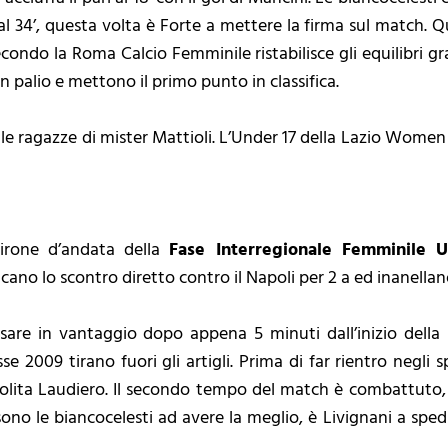
o al 34’, questa volta è Forte a mettere la firma sul match
secondo la Roma Calcio Femminile ristabilisce gli equilibri gr
n palio e mettono il primo punto in classifica.
o delle ragazze di mister Mattioli. L’Under 17 della Lazio Wom
irone d’andata della
Fase Interregionale Femminile U
cano lo scontro diretto contro il Napoli per 2 a ed inanellan
are in vantaggio dopo appena 5 minuti dall’inizio della
se 2009 tirano fuori gli artigli. Prima di far rientro negli sp
a solita Laudiero. Il secondo tempo del match è combattuto
no le biancocelesti ad avere la meglio, è Livignani a spedire