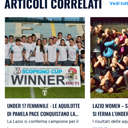
ARTICOLI CORRELATI
Vedi tutt
UNDER 17 FEMMINILE - LE AQUILOTTE
LAZIO WOMEN – S
DI PAMELA PACE CONQUISTANO LA
SI FERMA L’UNDER
La Lazio si conferma campione per il
I risultati delle aq
SCOPIGNO CUP