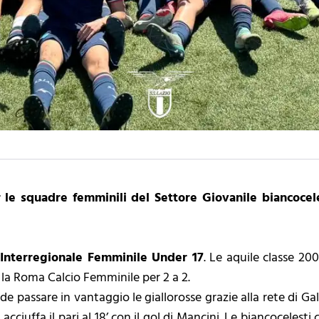
r le squadre femminili del Settore Giovanile biancocele
 Interregionale Femminile Under 17
. Le aquile classe 20
 la Roma Calcio Femminile per 2 a 2.
ede passare in vantaggio le giallorosse grazie alla rete di G
d acciuffa il pari al 18’ con il gol di Mancini. Le biancoceles