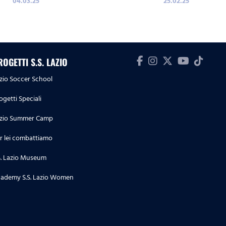
04.03.25
25.02.25
ROGETTI S.S. LAZIO
zio Soccer School
ogetti Speciali
zio Summer Camp
r lei combattiamo
S. Lazio Museum
ademy S.S. Lazio Women