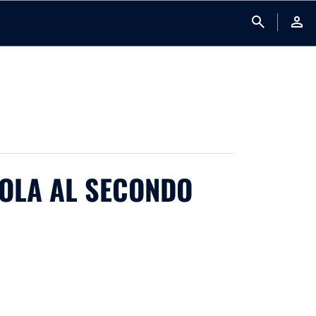
search
person
 VOLA AL SECONDO