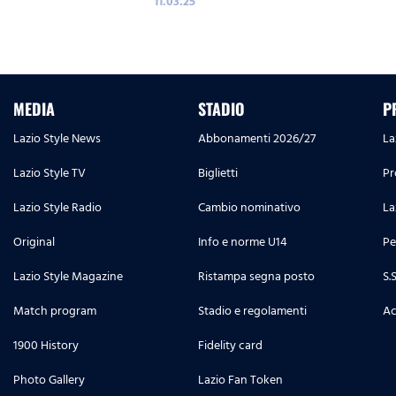
11.03.25
MEDIA
STADIO
P
Lazio Style News
Abbonamenti 2026/27
La
Lazio Style TV
Biglietti
Pr
Lazio Style Radio
Cambio nominativo
La
Original
Info e norme U14
Pe
Lazio Style Magazine
Ristampa segna posto
S.
Match program
Stadio e regolamenti
Ac
1900 History
Fidelity card
Photo Gallery
Lazio Fan Token