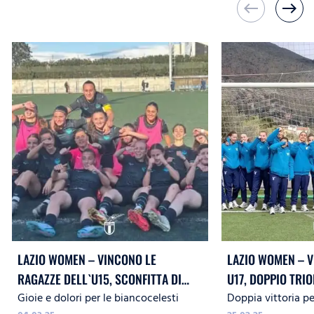
west
east
LAZIO WOMEN – VINCONO LE
LAZIO WOMEN – V
RAGAZZE DELL`U15, SCONFITTA DI
U17, DOPPIO TRI
Gioie e dolori per le biancocelesti
Doppia vittoria pe
MISURA PER LA 17
BARI