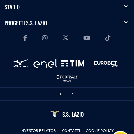
expand_more
STADIO
expand_more
PROGETTI S.S. LAZIO
IT
EN
S.S. LAZIO
INVESTOR RELATOR
CONTATTI
COOKIE POLICY