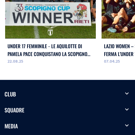
UNDER 17 FEMMINILE - LE AQUILOTTE DI
LAZIO WOMEN – 
PAMELA PACE CONQUISTANO LA SCOPIGNO
FERMA L’UNDER 
22.08.25
07.04.25
CUP
expand_more
CLUB
expand_more
SQUADRE
expand_more
MEDIA