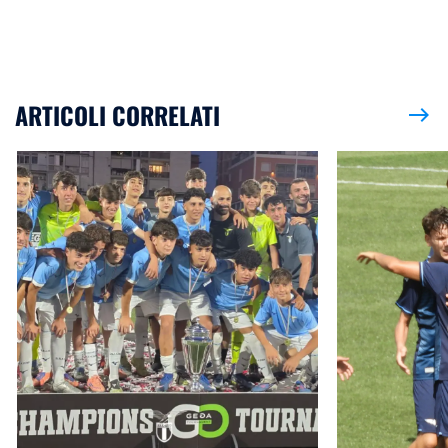
ARTICOLI CORRELATI
east