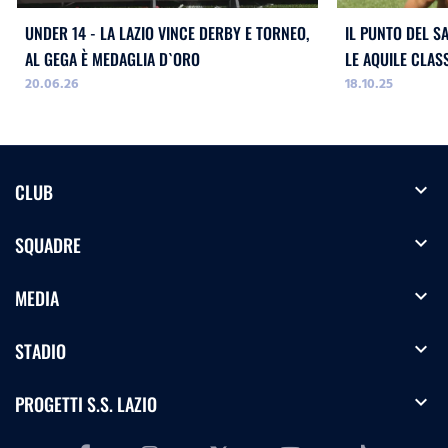
UNDER 14 - LA LAZIO VINCE DERBY E TORNEO,
IL PUNTO DEL S
AL GEGA È MEDAGLIA D`ORO
LE AQUILE CLAS
20.06.26
18.10.25
expand_more
CLUB
expand_more
SQUADRE
expand_more
MEDIA
expand_more
STADIO
expand_more
PROGETTI S.S. LAZIO