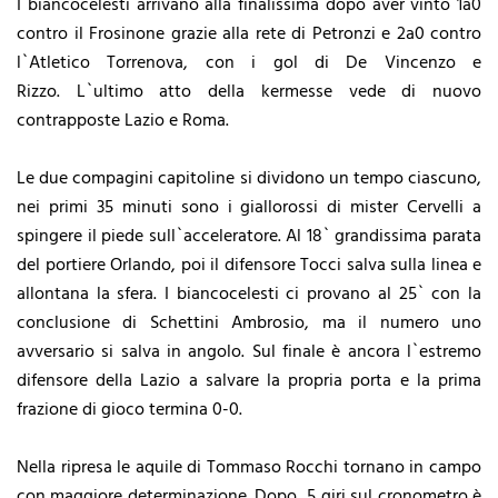
I biancocelesti arrivano alla finalissima dopo aver vinto 1a0
contro il Frosinone grazie alla rete di Petronzi e 2a0 contro
l`Atletico Torrenova, con i gol di De Vincenzo e
Rizzo.
L`ultimo atto della kermesse vede di nuovo
contrapposte Lazio e Roma.
Le due compagini capitoline si dividono un tempo ciascuno,
nei primi 35 minuti sono i giallorossi di mister Cervelli a
spingere il piede sull`acceleratore. Al 18` grandissima parata
del portiere Orlando, poi il difensore Tocci salva sulla linea e
allontana la sfera. I biancocelesti ci provano al 25` con la
conclusione di Schettini Ambrosio, ma il numero uno
avversario si salva in angolo. Sul finale è ancora l`estremo
difensore della Lazio a salvare la propria porta e la prima
frazione di gioco termina 0-0.
Nella ripresa le aquile di Tommaso Rocchi tornano in campo
con maggiore determinazione. Dopo 5 giri sul cronometro è