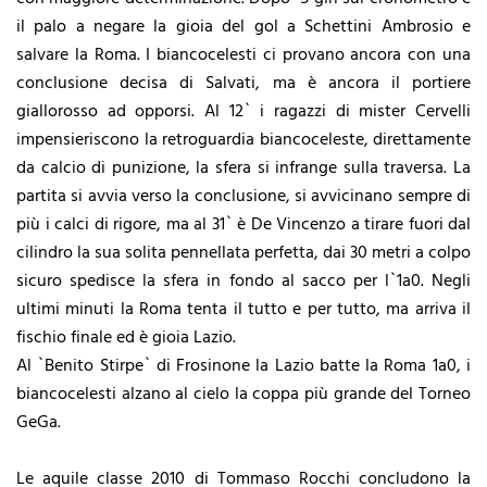
il palo a negare la gioia del gol a Schettini Ambrosio e
salvare la Roma. I biancocelesti ci provano ancora con una
conclusione decisa di Salvati, ma è ancora il portiere
giallorosso ad opporsi. Al 12` i ragazzi di mister Cervelli
impensieriscono la retroguardia biancoceleste, direttamente
da calcio di punizione, la sfera si infrange sulla traversa. La
partita si avvia verso la conclusione, si avvicinano sempre di
più i calci di rigore, ma al 31` è De Vincenzo a tirare fuori dal
cilindro la sua solita pennellata perfetta, dai 30 metri a colpo
sicuro spedisce la sfera in fondo al sacco per l`1a0. Negli
ultimi minuti la
Roma tenta il tutto e per tutto, ma arriva il
fischio finale ed è gioia Lazio.
Al `Benito Stirpe` di Frosinone la Lazio batte la Roma 1a0, i
biancocelesti alzano al cielo la coppa più grande del Torneo
GeGa.
Le aquile classe 2010 di Tommaso Rocchi concludono la