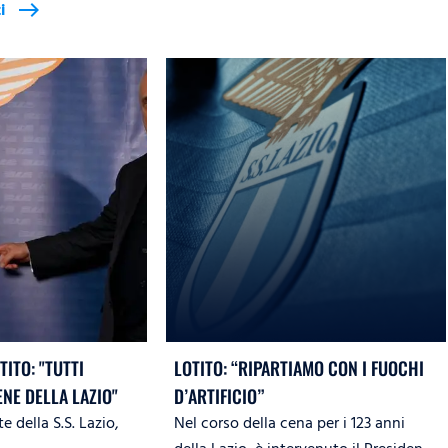
i
east
TITO: "TUTTI
LOTITO: “RIPARTIAMO CON I FUOCHI
ENE DELLA LAZIO"
D’ARTIFICIO”
e della S.S. Lazio,
Nel corso della cena per i 123 anni