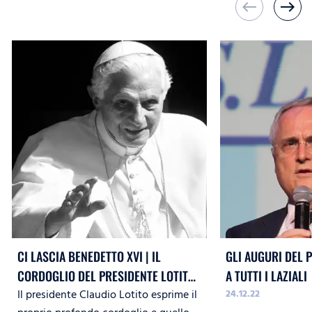
west
east
CI LASCIA BENEDETTO XVI | IL
GLI AUGURI DEL 
CORDOGLIO DEL PRESIDENTE LOTITO
A TUTTI I LAZIALI
Il presidente Claudio Lotito esprime il
24.12.22
E DELLA S.S. LAZIO