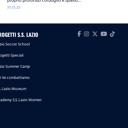
proprio profondo cordoglio e quello
della S.S. Lazio per la scomparsa del
31.12.22
Papa Emerito Benedetto XVI.
ROGETTI S.S. LAZIO
zio Soccer School
ogetti Speciali
zio Summer Camp
r lei combattiamo
S. Lazio Museum
ademy S.S. Lazio Women