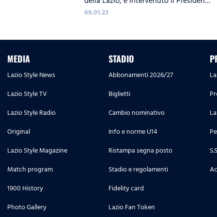
della Lazio, è intervenuto il Presidente
Claudio Lotito.
09.01.23
MEDIA
STADIO
P
Lazio Style News
Abbonamenti 2026/27
La
Lazio Style TV
Biglietti
Pr
Lazio Style Radio
Cambio nominativo
La
Original
Info e norme U14
Pe
Lazio Style Magazine
Ristampa segna posto
S.
Match program
Stadio e regolamenti
Ac
1900 History
Fidelity card
Photo Gallery
Lazio Fan Token