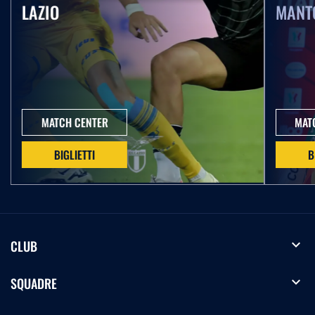
LAZIO
MANT
MATCH CENTER
MAT
BIGLIETTI
B
expand_more
CLUB
expand_more
SQUADRE