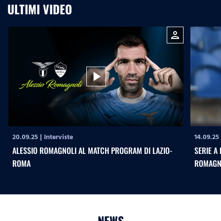
ULTIMI VIDEO
person
play_arrow
20.09.25
|
Interviste
14.09.25
ALESSIO ROMAGNOLI AL MATCH PROGRAM DI LAZIO-
SERIE A 
ROMA
ROMAGNO
NEWS