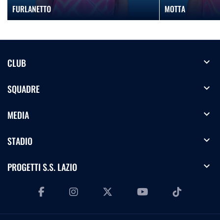
FURLANETTO
MOTTA
expand_more
CLUB
expand_more
SQUADRE
expand_more
MEDIA
expand_more
STADIO
expand_more
PROGETTI S.S. LAZIO