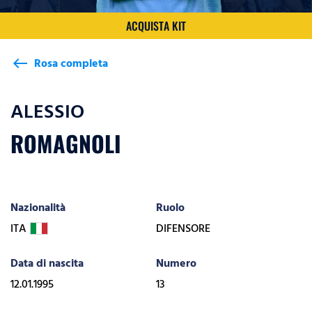
ACQUISTA KIT
Rosa completa
west
ALESSIO
ROMAGNOLI
Nazionalità
Ruolo
ITA
DIFENSORE
Data di nascita
Numero
12.01.1995
13