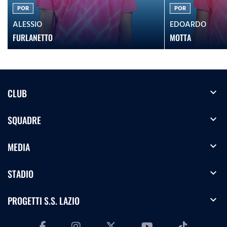
POR
POR
ALESSIO
EDOARDO
FURLANETTO
MOTTA
expand_more
CLUB
expand_more
SQUADRE
expand_more
MEDIA
expand_more
STADIO
expand_more
PROGETTI S.S. LAZIO