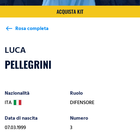
ACQUISTA KIT
Rosa completa
west
LUCA
PELLEGRINI
Nazionalità
Ruolo
ITA
DIFENSORE
Data di nascita
Numero
07.03.1999
3