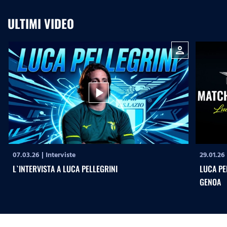
ULTIMI VIDEO
person
play_arrow
07.03.26
|
Interviste
29.01.26
L`INTERVISTA A LUCA PELLEGRINI
LUCA PE
GENOA