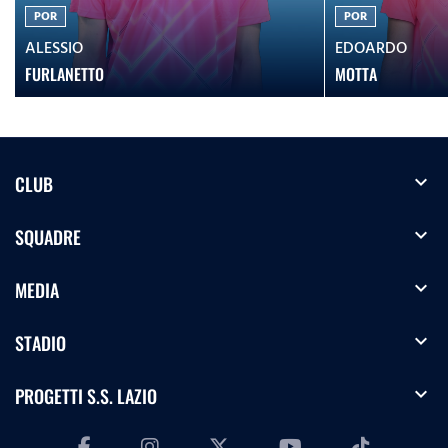
POR
POR
ALESSIO
EDOARDO
FURLANETTO
MOTTA
expand_more
CLUB
expand_more
SQUADRE
expand_more
MEDIA
expand_more
STADIO
expand_more
PROGETTI S.S. LAZIO