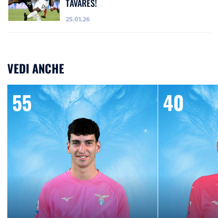
TAVARES!
25.01.26
VEDI ANCHE
55
40