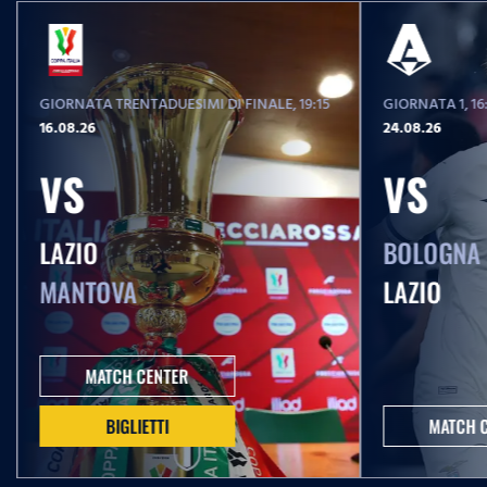
GIORNATA TRENTADUESIMI DI FINALE
, 19:15
GIORNATA 1
, 1
16.08.26
24.08.26
VS
VS
LAZIO
BOLOGNA
MANTOVA
LAZIO
MATCH CENTER
BIGLIETTI
MATCH 