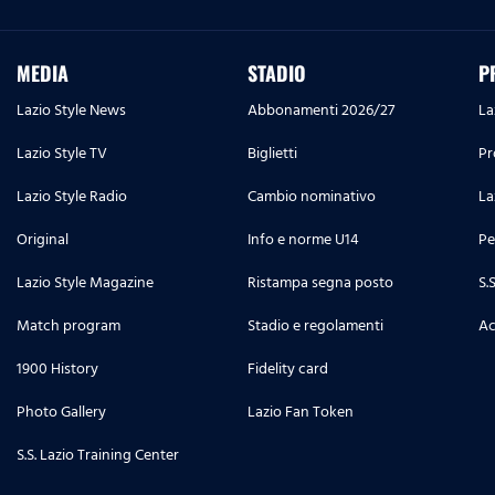
MEDIA
STADIO
P
Lazio Style News
Abbonamenti 2026/27
La
Lazio Style TV
Biglietti
Pr
Lazio Style Radio
Cambio nominativo
La
Original
Info e norme U14
Pe
Lazio Style Magazine
Ristampa segna posto
S.
Match program
Stadio e regolamenti
Ac
1900 History
Fidelity card
Photo Gallery
Lazio Fan Token
S.S. Lazio Training Center