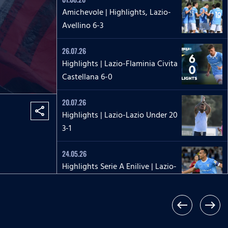
Amichevole | Highlights, Lazio-
Avellino 6-3
26.07.26
Highlights | Lazio-Flaminia Civita
Castellana 6-0
20.07.26
share
Highlights | Lazio-Lazio Under 20
3-1
24.05.26
Highlights Serie A Enilive | Lazio-
Pisa 2-1
17.05.26
west
east
Highlights Serie A Women