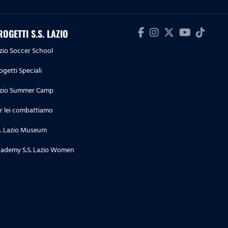
2-0
10.05.26
ROGETTI S.S. LAZIO
Highlights Primavera 1 | Torino-
zio Soccer School
Lazio 4-1
ogetti Speciali
04.05.26
zio Summer Camp
Highlights Serie A Enilive |
Cremonese-Lazio 1-2
r lei combattiamo
S. Lazio Museum
03.05.26
Highlights Serie A Women
ademy S.S. Lazio Women
Athora | Parma-Lazio Women 1-3
02.05.26
Highlights Primavera 1 | Lazio-
Parma 3-5