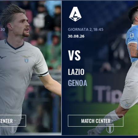
6:30
GIORNATA 2
, 18:45
30.08.26
VS
LAZIO
GENOA
CENTER
MATCH CENTER