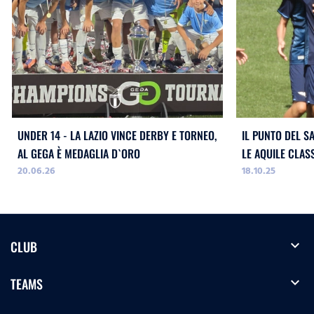
UNDER 14 - LA LAZIO VINCE DERBY E TORNEO,
IL PUNTO DEL S
AL GEGA È MEDAGLIA D`ORO
LE AQUILE CLAS
20.06.26
18.10.25
expand_more
CLUB
expand_more
TEAMS