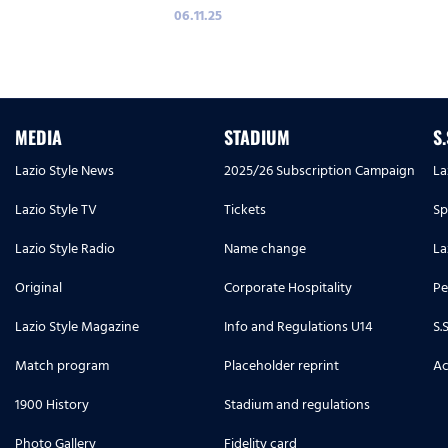
06.11.25
MEDIA
STADIUM
S
Lazio Style News
2025/26 Subscription Campaign
La
Lazio Style TV
Tickets
Sp
Lazio Style Radio
Name change
La
Original
Corporate Hospitality
Pe
Lazio Style Magazine
Info and Regulations U14
S.
Match program
Placeholder reprint
Ac
1900 History
Stadium and regulations
Photo Gallery
Fidelity card