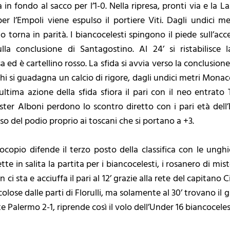
a in fondo al sacco per l’1-0. Nella ripresa, pronti via e la 
er l’Empoli viene espulso il portiere Viti. Dagli undici m
ato torna in parità. I biancocelesti spingono il piede sull’ac
lla conclusione di Santagostino. Al 24’ si ristabilisce
d è cartellino rosso. La sfida si avvia verso la conclusione,
hi si guadagna un calcio di rigore, dagli undici metri Monaco 
ltima azione della sfida sfiora il pari con il neo entrato T
ister Alboni perdono lo scontro diretto con i pari età dell
sso del podio proprio ai toscani che si portano a +3.
ocopio difende il terzo posto della classifica con le unghi
tte in salita la partita per i biancocelesti, i rosanero di mi
i sta e acciuffa il pari al 12’ grazie alla rete del capitano Ci
olose dalle parti di Florulli, ma solamente al 30’ trovano il 
tte Palermo 2-1, riprende così il volo dell’Under 16 biancoceles