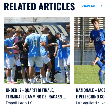
RELATED ARTICLES
View all
east
UNDER 17 - QUARTI DI FINALE,
NAZIONALE – IAC
TERMINA IL CAMMINO DEI RAGAZZI DI
E PELLEGRINO CO
Empoli-Lazio 1-0
I tre aquilotti si 
MISTER LEDESMA
DI NATALE