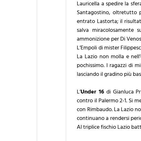
Lauricella a spedire la sfer
Santagostino, oltretutto p
entrato Lastorta; il risult
salva miracolosamente su
ammonizione per Di Venosa e
L’Empoli di mister Filippesc
La Lazio non molla e nell’u
pochissimo. I ragazzi di m
lasciando il gradino più ba
L’
Under 16
di Gianluca Pr
contro il Palermo 2-1. Si me
con Rimbaudo. La Lazio non c
continuano a rendersi peric
Al triplice fischio Lazio ba