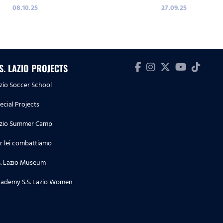
08.10.25
27.09.25
.S. LAZIO PROJECTS
zio Soccer School
ecial Projects
zio Summer Camp
r lei combattiamo
S. Lazio Museum
ademy S.S. Lazio Women