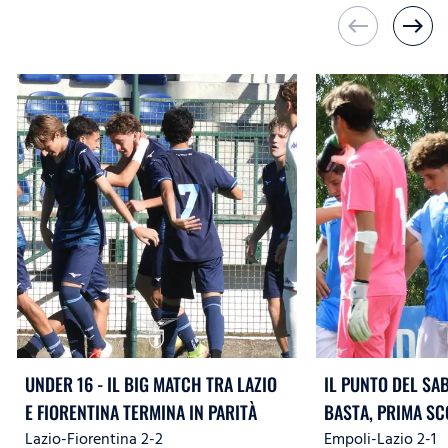
west
east
UNDER 16 - IL BIG MATCH TRA LAZIO
IL PUNTO DEL SA
E FIORENTINA TERMINA IN PARITÀ
BASTA, PRIMA SC
Lazio-Fiorentina 2-2
Empoli-Lazio 2-1
L’UNDER 15