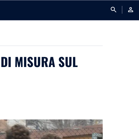
search
person
 DI MISURA SUL