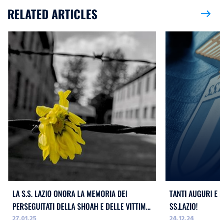
RELATED ARTICLES
east
LA S.S. LAZIO ONORA LA MEMORIA DEI
TANTI AUGURI E
PERSEGUITATI DELLA SHOAH E DELLE VITTIME
SS.LAZIO!
27.01.25
24.12.24
DELL`ODIO