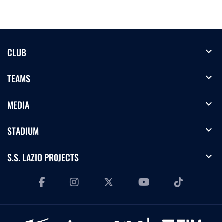
expand_more
CLUB
expand_more
TEAMS
expand_more
MEDIA
expand_more
STADIUM
expand_more
S.S. LAZIO PROJECTS