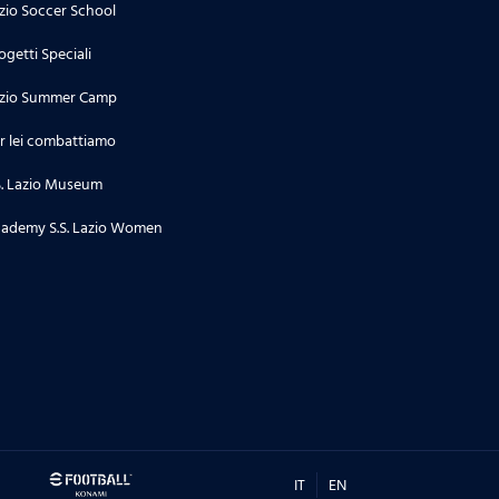
zio Soccer School
ogetti Speciali
zio Summer Camp
r lei combattiamo
S. Lazio Museum
ademy S.S. Lazio Women
IT
EN