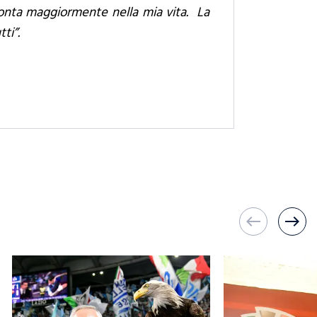
conta maggiormente nella mia vita. La
ti”.
west
east