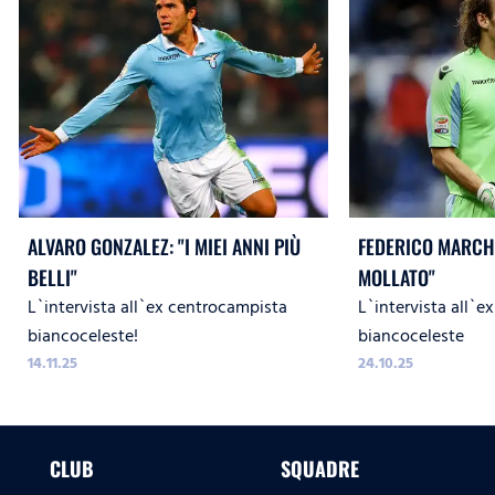
ALVARO GONZALEZ: "I MIEI ANNI PIÙ
FEDERICO MARCHE
BELLI"
MOLLATO"
L`intervista all`ex centrocampista
L`intervista all`ex
biancoceleste!
biancoceleste
14.11.25
24.10.25
CLUB
SQUADRE