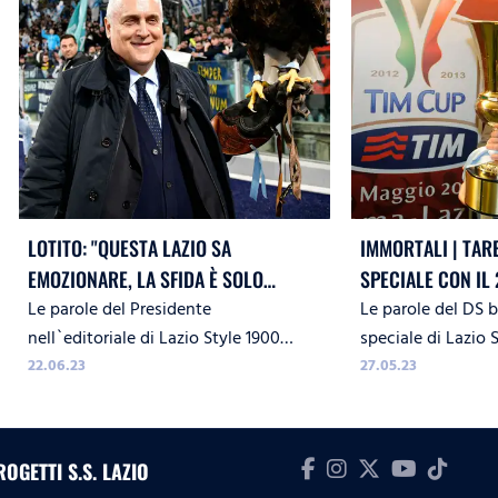
LOTITO: "QUESTA LAZIO SA
IMMORTALI | TAR
EMOZIONARE, LA SFIDA È SOLO
SPECIALE CON IL
Le parole del Presidente
Le parole del DS 
INIZIATA"
nell`editoriale di Lazio Style 1900
speciale di Lazio 
Official Magazine
22.06.23
27.05.23
ROGETTI S.S. LAZIO