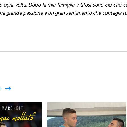
gni volta. Dopo la mia famiglia, i tifosi sono ciò che 
na grande passione e un gran sentimento che contagia tut
i
east