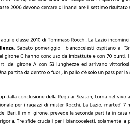
asse 2006 devono cercare di inanellare il settimo risultato
 le aquile classe 2010 di Tommaso Rocchi. La Lazio incominc
llenza.
Sabato pomeriggio i biancocelesti ospitano al ‘Gre
 del girone C hanno concluso da imbattute e con 70 punti. I
i del girone A con 53 lunghezze ed arrivano vittoriosi (
 partita da dentro o fuori, in palio c’è solo un pass per la 
p dalla conclusione della Regular Season, torna nel vivo 
gionale per i ragazzi di mister Rocchi. La Lazio, martedì 7 
del Bari. Il mini girone, prevede la seconda partita in casa 
oria. Tre sfide cruciali per i biancocelesti, solamente la 