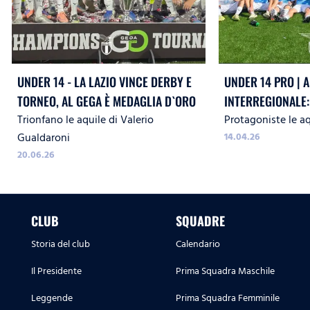
UNDER 14 - LA LAZIO VINCE DERBY E
UNDER 14 PRO | A
TORNEO, AL GEGA È MEDAGLIA D`ORO
INTERREGIONALE: 
Trionfano le aquile di Valerio
Protagoniste le aq
VEDRÀ CON NAPOL
Gualdaroni
14.04.26
PESCARA
20.06.26
CLUB
SQUADRE
Storia del club
Calendario
Il Presidente
Prima Squadra Maschile
Leggende
Prima Squadra Femminile