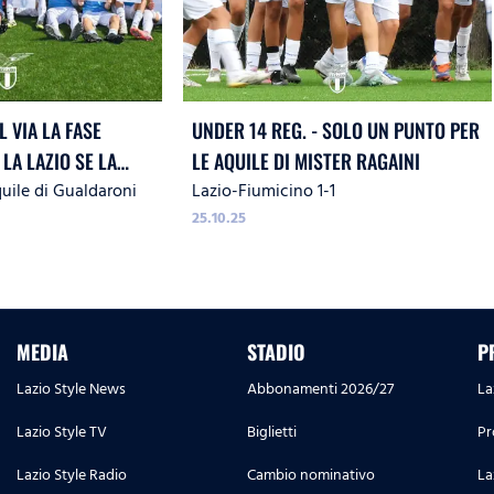
L VIA LA FASE
UNDER 14 REG. - SOLO UN PUNTO PER
LA LAZIO SE LA
LE AQUILE DI MISTER RAGAINI
uile di Gualdaroni
Lazio-Fiumicino 1-1
I, CATANZARO E
25.10.25
MEDIA
STADIO
P
Lazio Style News
Abbonamenti 2026/27
La
Lazio Style TV
Biglietti
Pr
Lazio Style Radio
Cambio nominativo
La