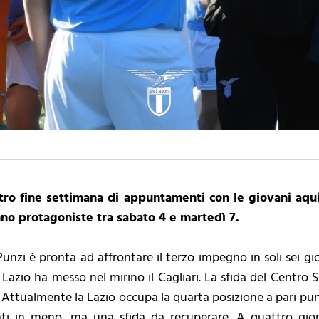
ltro fine settimana di appuntamenti con le giovani aq
no protagoniste tra sabato 4 e martedì 7.
unzi è pronta ad affrontare il terzo impegno in soli sei gi
 Lazio ha messo nel mirino il Cagliari. La sfida del Centro
. Attualmente la Lazio occupa la quarta posizione a pari punt
nti in meno, ma una sfida da recuperare. A quattro gior