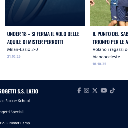
UNDER 18 – SI FERMA IL VOLO DELLE
IL PUNTO DEL SA
AQUILE DI MISTER PERROTTI
TRIONFO PER LE 
Milan-Lazio 2-0
Volano i ragazzi d
21.10.25
biancoceleste
18.10.25
ROGETTI S.S. LAZIO
zio Soccer School
ogetti Speciali
zio Summer Camp