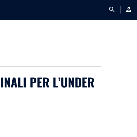
search
person
FINALI PER L’UNDER