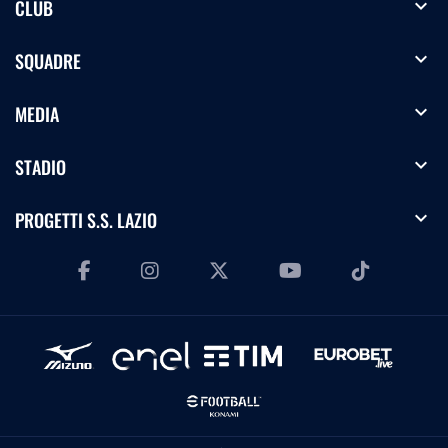
expand_more
CLUB
expand_more
SQUADRE
expand_more
MEDIA
expand_more
STADIO
expand_more
PROGETTI S.S. LAZIO