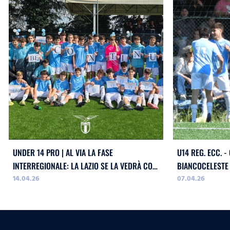
UNDER 14 PRO | AL VIA LA FASE
U14 REG. ECC. 
INTERREGIONALE: LA LAZIO SE LA VEDRÀ CON
BIANCOCELESTE 
14.04.26
07.04.26
NAPOLI, CATANZARO E PESCARA
TERMINA IN PAR