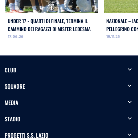
UNDER 17 - QUARTI DI FINALE, TERMINA IL
NAZIONALE – IA
CAMMINO DEI RAGAZZI DI MISTER LEDESMA
PELLEGRINO CON
17.06.26
19.11.25
NATALE
expand_more
CLUB
expand_more
SQUADRE
expand_more
MEDIA
expand_more
STADIO
expand_more
PROGETTI S.S. LAZIO