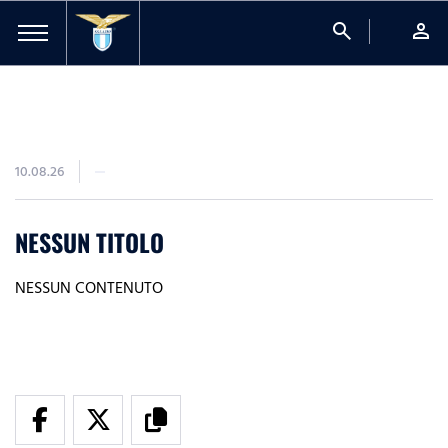
search
person
10.08.26
NESSUN TITOLO
NESSUN CONTENUTO