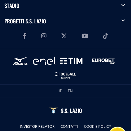
expand_more
STADIO
expand_more
PROGETTI S.S. LAZIO
IT
EN
S.S. LAZIO
INVESTOR RELATOR
CONTATTI
COOKIE POLICY