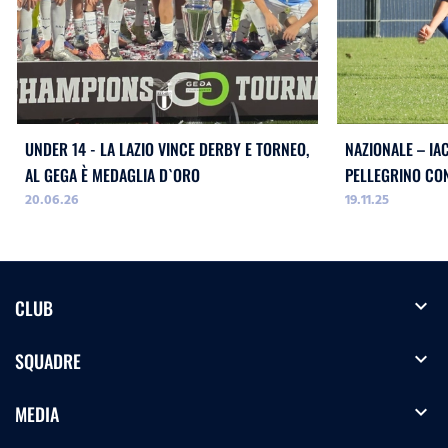
UNDER 14 - LA LAZIO VINCE DERBY E TORNEO,
NAZIONALE – IA
AL GEGA È MEDAGLIA D`ORO
PELLEGRINO CON
20.06.26
19.11.25
NATALE
expand_more
CLUB
expand_more
SQUADRE
expand_more
MEDIA