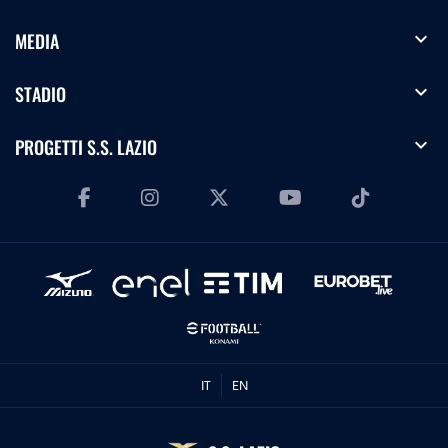
expand_more
MEDIA
expand_more
STADIO
expand_more
PROGETTI S.S. LAZIO
IT
EN