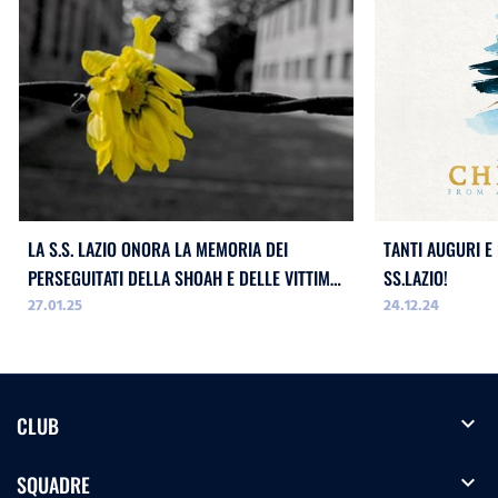
LA S.S. LAZIO ONORA LA MEMORIA DEI
TANTI AUGURI E
PERSEGUITATI DELLA SHOAH E DELLE VITTIME
SS.LAZIO!
27.01.25
24.12.24
DELL`ODIO
expand_more
CLUB
expand_more
SQUADRE