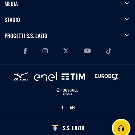
expand_more
MEDIA
expand_more
STADIO
expand_more
PROGETTI S.S. LAZIO
IT
EN
S.S. LAZIO
headphones