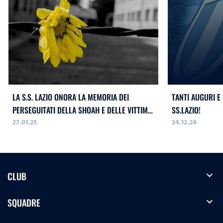
LA S.S. LAZIO ONORA LA MEMORIA DEI
TANTI AUGURI E
PERSEGUITATI DELLA SHOAH E DELLE VITTIME
SS.LAZIO!
27.01.25
24.12.24
DELL`ODIO
expand_more
CLUB
expand_more
SQUADRE